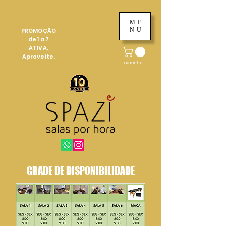
ME
NU
PROMOÇÃO
de 1 a 7
ATIVA.
Aproveite.
carrinho
GRADE DE DISPONIBILIDADE