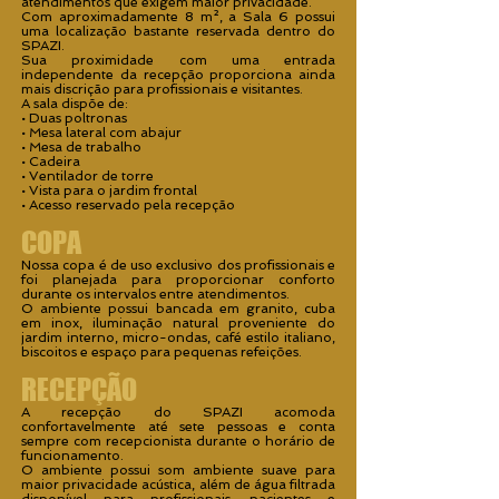
atendimentos que exigem maior privacidade.
Com aproximadamente 8 m², a Sala 6 possui
uma localização bastante reservada dentro do
SPAZI.
Sua proximidade com uma entrada
independente da recepção proporciona ainda
mais discrição para profissionais e visitantes.
A sala dispõe de:
• Duas poltronas
• Mesa lateral com abajur
• Mesa de trabalho
• Cadeira
• Ventilador de torre
• Vista para o jardim frontal
• Acesso reservado pela recepção
COPA
Nossa copa é de uso exclusivo dos profissionais e
foi planejada para proporcionar conforto
durante os intervalos entre atendimentos.
O ambiente possui bancada em granito, cuba
em inox, iluminação natural proveniente do
jardim interno, micro-ondas, café estilo italiano,
biscoitos e espaço para pequenas refeições.
RECEPÇÃO
A recepção do SPAZI acomoda
confortavelmente até sete pessoas e conta
sempre com recepcionista durante o horário de
funcionamento.
O ambiente possui som ambiente suave para
maior privacidade acústica, além de água filtrada