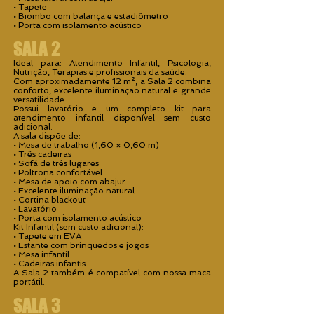
• Tapete
• Biombo com balança e estadiômetro
• Porta com isolamento acústico
SALA 2
Ideal para: Atendimento Infantil, Psicologia,
Nutrição, Terapias e profissionais da saúde.
Com aproximadamente 12 m², a Sala 2 combina
conforto, excelente iluminação natural e grande
versatilidade.
Possui lavatório e um completo kit para
atendimento infantil disponível sem custo
adicional.
A sala dispõe de:
• Mesa de trabalho (1,60 × 0,60 m)
• Três cadeiras
• Sofá de três lugares
• Poltrona confortável
• Mesa de apoio com abajur
• Excelente iluminação natural
• Cortina blackout
• Lavatório
• Porta com isolamento acústico
Kit Infantil (sem custo adicional):
• Tapete em EVA
• Estante com brinquedos e jogos
• Mesa infantil
• Cadeiras infantis
A Sala 2 também é compatível com nossa maca
portátil.
SALA 3