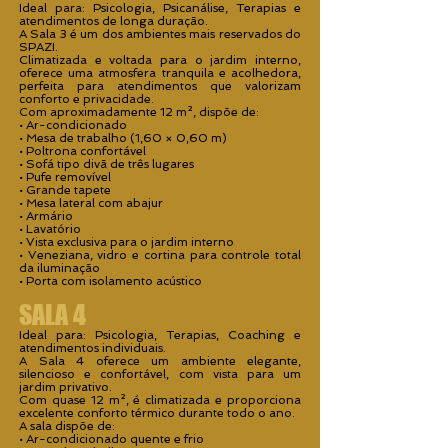
Ideal para: Psicologia, Psicanálise, Terapias e
atendimentos de longa duração.
A Sala 3 é um dos ambientes mais reservados do
SPAZI.
Climatizada e voltada para o jardim interno,
oferece uma atmosfera tranquila e acolhedora,
perfeita para atendimentos que valorizam
conforto e privacidade.
Com aproximadamente 12 m², dispõe de:
• Ar-condicionado
• Mesa de trabalho (1,60 × 0,60 m)
• Poltrona confortável
• Sofá tipo divã de três lugares
• Pufe removível
• Grande tapete
• Mesa lateral com abajur
• Armário
• Lavatório
• Vista exclusiva para o jardim interno
• Veneziana, vidro e cortina para controle total
da iluminação
• Porta com isolamento acústico
SALA 4
Ideal para: Psicologia, Terapias, Coaching e
atendimentos individuais.
A Sala 4 oferece um ambiente elegante,
silencioso e confortável, com vista para um
jardim privativo.
Com quase 12 m², é climatizada e proporciona
excelente conforto térmico durante todo o ano.
A sala dispõe de:
• Ar-condicionado quente e frio