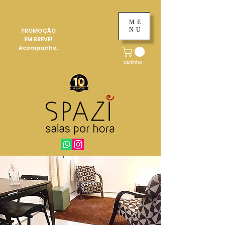
ME
NU
PROMOÇÃO
EM BREVE!
Acompanhe.
carrinho