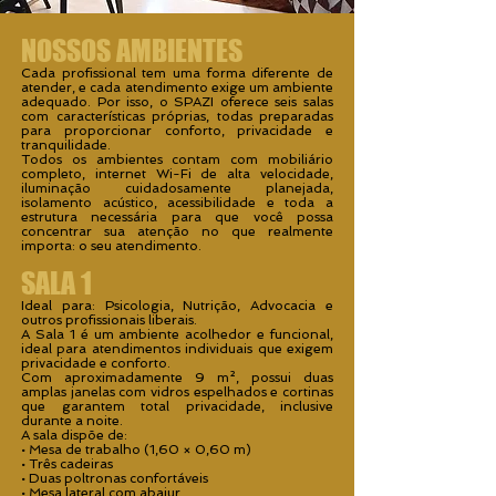
NOSSOS AMBIENTES
Cada profissional tem uma forma diferente de
atender, e cada atendimento exige um ambiente
adequado. Por isso, o SPAZI oferece seis salas
com características próprias, todas preparadas
para proporcionar conforto, privacidade e
tranquilidade.
Todos os ambientes contam com mobiliário
completo, internet Wi-Fi de alta velocidade,
iluminação cuidadosamente planejada,
isolamento acústico, acessibilidade e toda a
estrutura necessária para que você possa
concentrar sua atenção no que realmente
importa: o seu atendimento.
SALA 1
Ideal para: Psicologia, Nutrição, Advocacia e
outros profissionais liberais.
A Sala 1 é um ambiente acolhedor e funcional,
ideal para atendimentos individuais que exigem
privacidade e conforto.
Com aproximadamente 9 m², possui duas
amplas janelas com vidros espelhados e cortinas
que garantem total privacidade, inclusive
durante a noite.
A sala dispõe de:
• Mesa de trabalho (1,60 × 0,60 m)
• Três cadeiras
• Duas poltronas confortáveis
• Mesa lateral com abajur