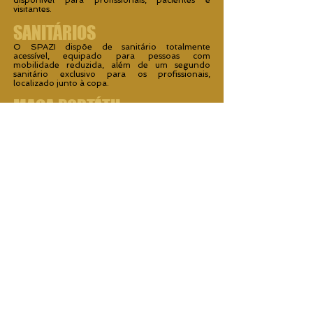
disponível para profissionais, pacientes e
visitantes.
SANITÁRIOS
O SPAZI dispõe de sanitário totalmente
acessível, equipado para pessoas com
mobilidade reduzida, além de um segundo
sanitário exclusivo para os profissionais,
localizado junto à copa.
MACA PORTÁTIL
Disponibilizamos uma maca portátil para
utilização nas Salas 2, 4 e 5, mediante reserva.
Ela possui altura regulável, apoio facial, encosto
reclinável e acompanha lençol descartável e kit
de assepsia.
Consulte as condições de utilização.
ESTRUTURA
Todos os profissionais contam, sem custo
adicional, com:
✔ Recepcionista em período integral
✔ Internet Wi-Fi por fibra óptica de alta
velocidade
✔ Água, café e biscoitos
✔ Energia elétrica
✔ Impressora laser compartilhada
✔ Limpeza e organização dos ambientes
✔ Sanitário privativo para profissionais
✔ Copa exclusiva
✔ Acessibilidade em praticamente todo o