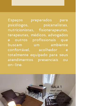
Espaços preparados para
psicólogos, psicanalistas,
nutricionistas, fisioterapeutas,
terapeutas, médicos, advogados
e outros profissionais que
buscam um ambiente
confortável, acolhedor e
totalmente equipado para seus
atendimentos presenciais ou
on-line.
SALA 1
ideal para:​
NUTRIÇÃO
PSICOLOGIA
ADVOCACIA
PROF. LIBERAIS