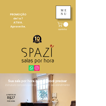
ME
NU
PROMOÇÃO
de 1 a 7
ATIVA.
Aproveite.
carrinho
Sua sala por hora quando você precisar
Estrutura completa para você focar em seu atendimento
A PARTIR DE
R$27
POR HORA