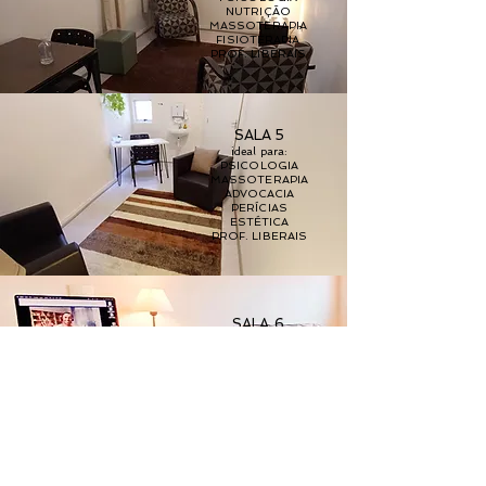
NUTRIÇÃO
MASSOTERAPIA
FISIOTERAPIA
PROF. LIBERAIS
SALA 5
ideal para:​
PSICOLOGIA
MASSOTERAPIA
ADVOCACIA
PERÍCIAS
ESTÉTICA
PROF. LIBERAIS
SALA 6
ideal para:​
PSICOLOGIA
PROF. LIBERAIS
ATEND. ONLINE