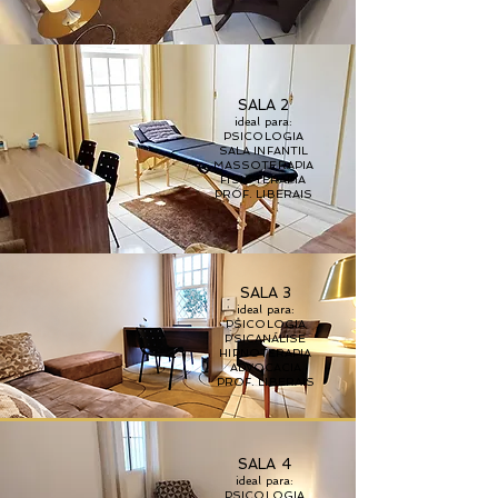
SALA 2
ideal para:​
PSICOLOGIA
SALA INFANTIL
MASSOTERAPIA
FISIOTERAPIA
PROF. LIBERAIS
SALA 3
ideal para:​
PSICOLOGIA
PSICANÁLISE
HIPNOTERAPIA
ADVOCACIA
PROF. LIBERAIS
SALA 4
ideal para:​
PSICOLOGIA